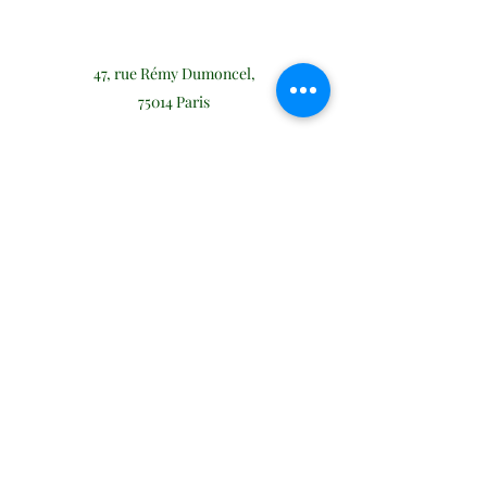
47, rue Rémy Dumoncel,
75014 Paris
sf@fraisse-avocats.fr
06 07 96 15 96
FRAISSE Avocats & Associés
sf@fraisse-avocats.fr
sds@fraisse-avocats.fr
06 07 96 15 96
06 86 32 72 25
©2021 par Fraisse Avocats. Créé par Client First