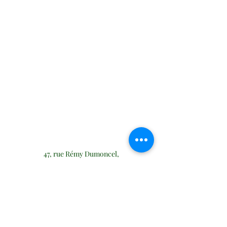
47, rue Rémy Dumoncel,
75014 Paris
sf@fraisse-avocats.fr
sds@fraisse-avocats.fr
06 07 96 15 96