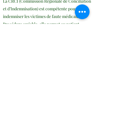
La CRCI (Commission Régionale de Conciliation
et d’Indemnisation) est compétente pour
indemniser les victimes de faute médicale.
Procédure amiable, elle permet au patient
d’obtenir une indemnisation sans avoir recours
au Juge.
L’ONIAM (Office Nationale d’Indemnisation des
Accidents Médicaux) est chargé d’indemniser les
patients en cas d’accident médical dans lequel
aucune faute médicale n’a été retenue,
notamment en matière d’aléa thérapeutique.
L’ONIAM est saisi par la CRCI qui lui transmet
son avis, afin d’adresser ensuite une offre
d’indemnisation à la victime d’accident médical
non fautif, visant à la réparation intégrale des
préjudices subis.